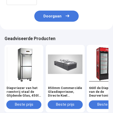
Doorgaan
Geadviseerde Producten
Diepvriezer van het
850mm Commerciële
660l de Diepvr
roestvrij staal de
Glasdiepvriezer,
van de de
Glijdende Glas, 450l-
Directe Koel
Deurvertoning
Diepvriezer van het
Commerciële het
het drankglas,
Roestvrij staal de
Glasdiepvriezer van
2000mm de
Beste prijs
Beste prijs
Beste pri
Glijdende Glas,
CEI
Vertoningsdie
RoHS-de
van de Glasde