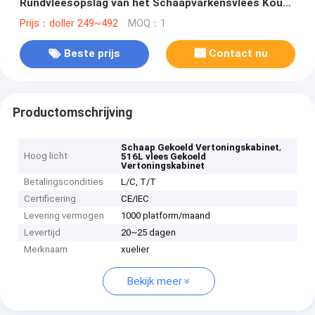
Rundvleesopslag van het Schaapvarkensvlees Koud
het Verse Vleesbehoud
Prijs：doller 249~492
MOQ：1
Beste prijs
Contact nu
Productomschrijving
,
Schaap Gekoeld Vertoningskabinet
Hoog licht
516L vlees Gekoeld
Vertoningskabinet
Betalingscondities
L/C, T/T
Certificering
CE/IEC
Levering vermogen
1000 platform/maand
Levertijd
20~25 dagen
Merknaam
xuelier
Bekijk meer