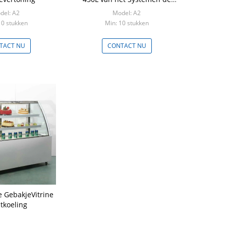
Digitale Controlemechanisme
del: A2
Model: A2
10 stukken
Min: 10 stukken
TACT NU
CONTACT NU
 GebakjeVitrine
tkoeling