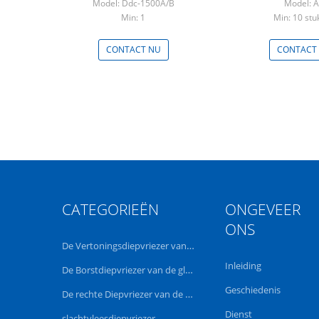
Model: Ddc-1500A/B
Model: 
Min: 1
Min: 10 stu
CONTACT NU
CONTACT
CATEGORIEËN
ONGEVEER
ONS
De Vertoningsdiepvriezer van de glasdeur
Inleiding
De Borstdiepvriezer van de glasdeur
Geschiedenis
De rechte Diepvriezer van de Glasdeur
Dienst
slachtvleesdiepvriezer