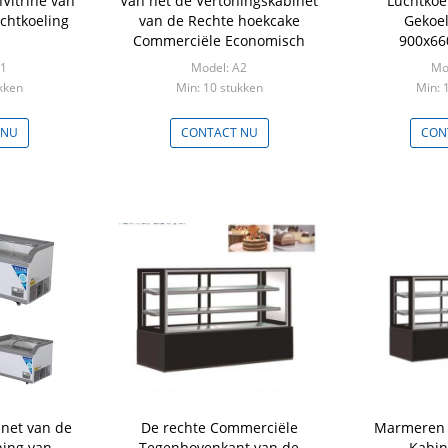
Vitrine van
Van het de Vertoningskabinet
Luchtkoe
chtkoeling
van de Rechte hoekcake
Gekoel
Commerciële Economisch
900x6
A1
Model: A2
Mo
kken
Min: 10 stukken
Min: 
 NU
CONTACT NU
CON
inet van de
De rechte Commerciële
Marmeren 
ning van
Tegenbovenkant van de
Kabin