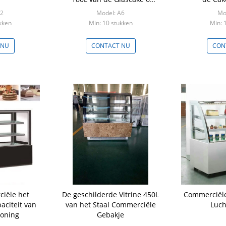
Kubieke voet
A2
Model: A6
Mo
kken
Min: 10 stukken
Min: 
 NU
CONTACT NU
CON
iële het
De geschilderde Vitrine 450L
Commerciële
aciteit van
van het Staal Commerciële
Luch
toning
Gebakje