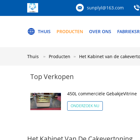
sunplyl@163.com
THUIS
PRODUCTEN
OVER ONS
FABRIEKSR
Thuis
Producten
Het Kabinet van de cakevert
Top Verkopen
450L commerciële GebakjeVitrine
ONDERZOEK NU
Het Kabinet Van De Cakevertoning