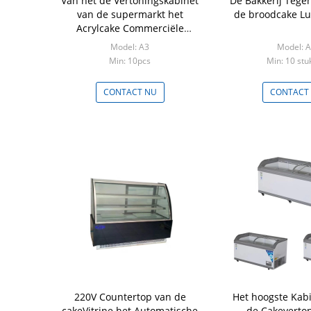
Van het de Vertoningskabinet
De Bakkerij Tegen
van de supermarkt het
de broodcake Lu
Acrylcake Commerciële
Roestvrije staal
Model: A3
Model: 
Min: 10pcs
Min: 10 stu
CONTACT NU
CONTACT
220V Countertop van de
Het hoogste Kab
cakeVitrine het Automatische
de Cakeverto