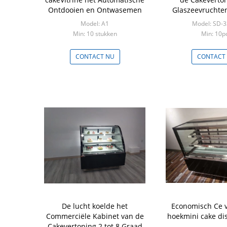
Ontdooien en Ontwasemen
Glaszeevruchte
Kubieke 
Model: A1
Model: SD-
Min: 10 stukken
Min: 10p
CONTACT NU
CONTACT
De lucht koelde het
Economisch Ce 
Commerciële Kabinet van de
hoekmini cake dis
Cakevertoning 2 tot 8 Graad