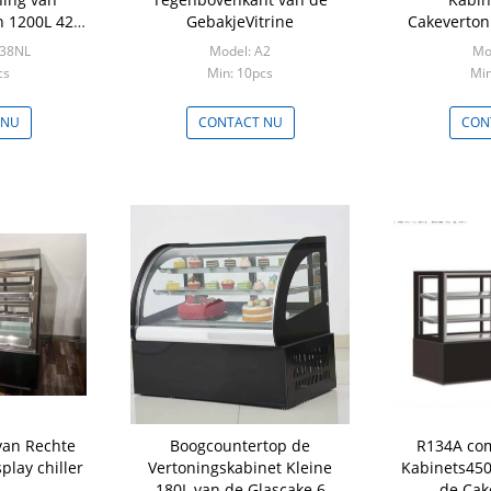
n 1200L 42
GebakjeVitrine
Cakeverton
voet
voe
338NL
Model: A2
Mo
cs
Min: 10pcs
Min
 NU
CONTACT NU
CON
van Rechte
Boogcountertop de
R134A com
play chiller
Vertoningskabinet Kleine
Kabinets450
180L van de Glascake 6
de Cak