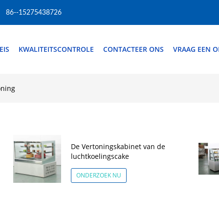
86--15275438726
EIS
KWALITEITSCONTROLE
CONTACTEER ONS
VRAAG EEN O
oning
De Vertoningskabinet van de
luchtkoelingscake
ONDERZOEK NU