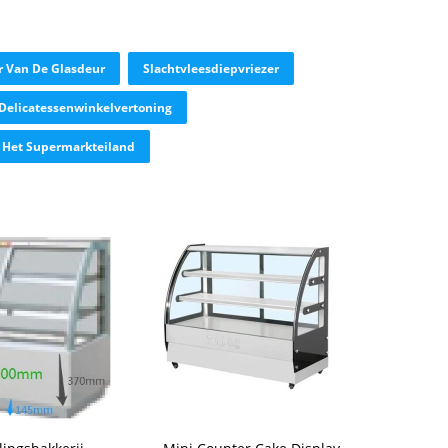
r Van De Glasdeur
Slachtvleesdiepvriezer
 Delicatessenwinkelvertoning
n Het Supermarkteiland