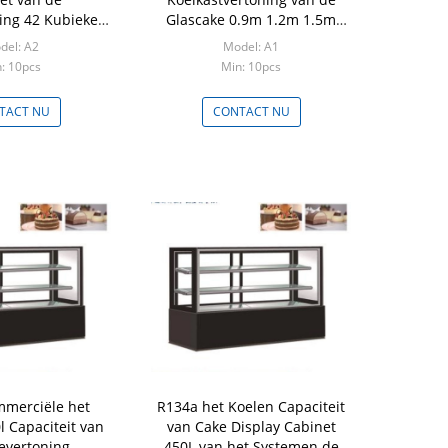
ing 42 Kubieke
Glascake 0.9m 1.2m 1.5m
t 1200L
1.8m
del: A2
Model: A1
: 10pcs
Min: 10pcs
TACT NU
CONTACT NU
merciële het
R134a het Koelen Capaciteit
l Capaciteit van
van Cake Display Cabinet
evertoning
450L van het Systemen de