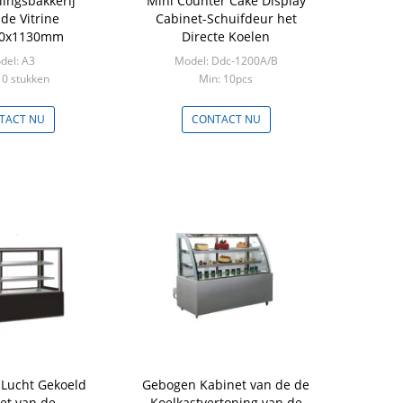
lingsbakkerij
Mini Counter Cake Display
de Vitrine
Cabinet-Schuifdeur het
60x1130mm
Directe Koelen
del: A3
Model: Ddc-1200A/B
10 stukken
Min: 10pcs
TACT NU
CONTACT NU
Lucht Gekoeld
Gebogen Kabinet van de de
et van de
Koelkastvertoning van de