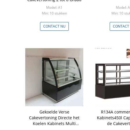
Model: A1
Model: 
Min: 10 stukken
Min: 10 stu
CONTACT NU
CONTACT
Gekoelde Verse
R134A commerc
Cakevertoning Directe het
Kabinets450l Cap
Koelen Kabinets Multi
de Cakever
Functioneel