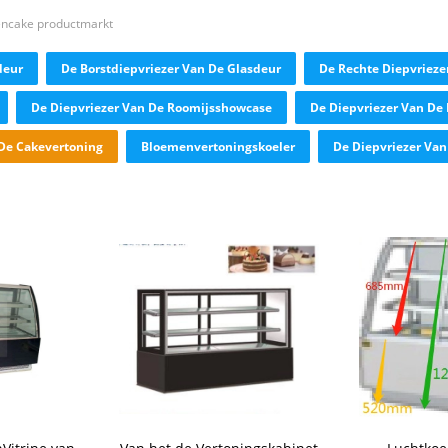
encake productmarkt
deur
De Borstdiepvriezer Van De Glasdeur
De Rechte Diepvrieze
De Diepvriezer Van De Roomijsshowcase
De Diepvriezer Van De
De Cakevertoning
Bloemenvertoningskoeler
De Diepvriezer Va