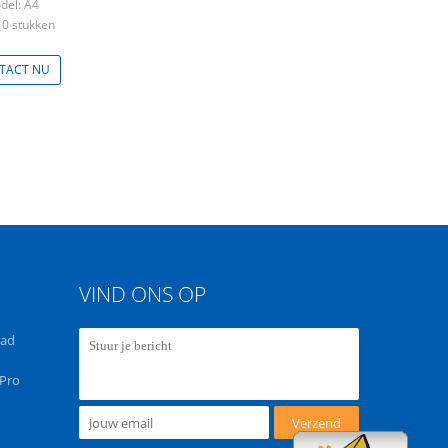
del: A4
10 stukken
TACT NU
VIND ONS OP
rad
-Pro
Verzend