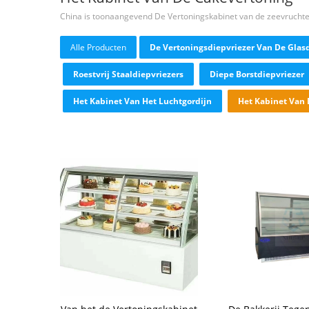
China is toonaangevend De Vertoningskabinet van de zeevrucht
Alle Producten
De Vertoningsdiepvriezer Van De Glas
Roestvrij Staaldiepvriezers
Diepe Borstdiepvriezer
Het Kabinet Van Het Luchtgordijn
Het Kabinet Van 