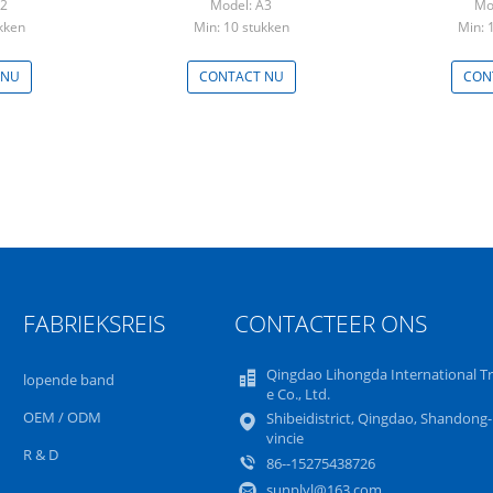
A2
Model: A3
Mo
kken
Min: 10 stukken
Min: 
 NU
CONTACT NU
CON
FABRIEKSREIS
CONTACTEER ONS
Qingdao Lihongda International T
lopende band
e Co., Ltd.
OEM / ODM
Shibeidistrict, Qingdao, Shandong
vincie
R & D
86--15275438726
sunplyl@163.com