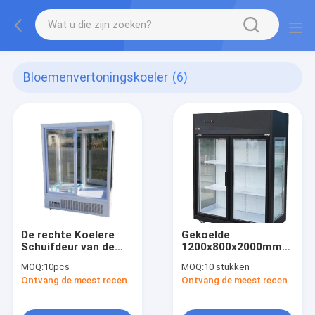
Bloemenvertoningskoeler
(6)
De rechte Koelere
Gekoelde
Schuifdeur van de
1200x800x2000mm
Supermarkt
Bloemenvertoningskoele
MOQ:
10pcs
MOQ:
10 stukken
Bloemenvertoning
Ontvang de meest recente Prijs
Ontvang de meest recente Prijs