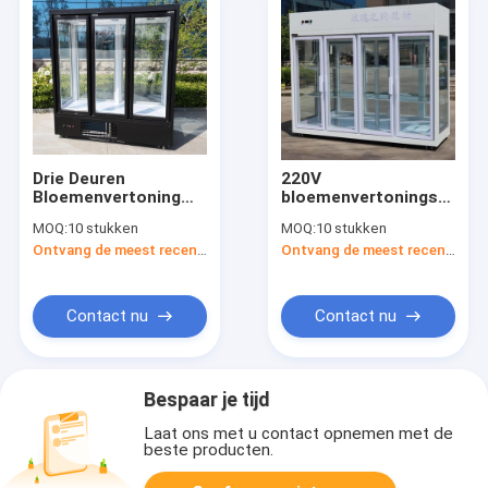
Drie Deuren
220V
Bloemenvertoning
bloemenvertoningskoele
Koelere
85 Kubieke voet 3
MOQ:
10 stukken
MOQ:
10 stukken
Luchtkoelings 2 tot 8
Deuren Aangemaakt
Ontvang de meest recente Prijs
Ontvang de meest recente Prijs
Graad
Glas
Contact nu
Contact nu
Bespaar je tijd
Laat ons met u contact opnemen met de
beste producten.