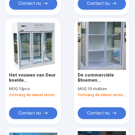
Contact nu
Contact nu
Het vouwen van Deur
De commerciële
koelde
Bloemen
BloemenVitrines
Automatische
MOQ:
10pcs
MOQ:
10 stukken
Luchtkoelingsce
Vertoningskoeler
Ontvang de meest recente Prijs
Ontvang de meest recente Prijs
ontdooit R600a
Contact nu
Contact nu