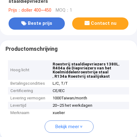
staaldiepvriezers
Prijs：doller 400~450
MOQ：1
Beste prijs
Contact nu
Productomschrijving
,
Roestvrij staaldiepvriezers 1380L
R404a de Diepvriezers van het
Hoog licht
Koelmiddelenroestvrije staal
,
R134a Roestvrij staalijskast
Betalingscondities
L/C, T/T
Certificering
CE/IEC
Levering vermogen
1000Taiwan/month
Levertijd
20~25 het werkdagen
Merknaam
xuelier
Bekijk meer