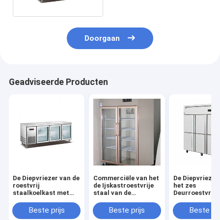
Doorgaan
Geadviseerde Producten
De Diepvriezer van de
Commerciële van het
De Diepvriezer
roestvrij
de Ijskastroestvrije
het zes
staalkoelkast met
staal van de
Deurroestvrije
Waterautomaat
Glasdeur Rechte de
voor Vleesroom
Vertoningsdiepvriezer
het Verse Hou
Beste prijs
Beste prijs
Beste pri