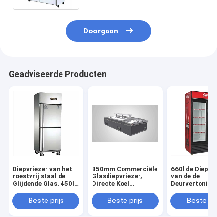
Doorgaan
Geadviseerde Producten
Diepvriezer van het
850mm Commerciële
660l de Diepvr
roestvrij staal de
Glasdiepvriezer,
van de de
Glijdende Glas, 450l-
Directe Koel
Deurvertoning
Diepvriezer van het
Commerciële het
het drankglas,
Roestvrij staal de
Glasdiepvriezer van
2000mm de
Beste prijs
Beste prijs
Beste pri
Glijdende Glas,
CEI
Vertoningsdie
RoHS-de
van de Glasde