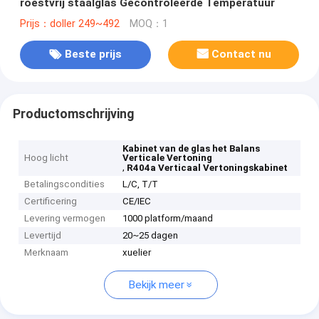
roestvrij staalglas Gecontroleerde Temperatuur
Prijs：doller 249~492
MOQ：1
Beste prijs
Contact nu
Productomschrijving
Kabinet van de glas het Balans
Hoog licht
Verticale Vertoning
,
R404a Verticaal Vertoningskabinet
Betalingscondities
L/C, T/T
Certificering
CE/IEC
Levering vermogen
1000 platform/maand
Levertijd
20~25 dagen
Merknaam
xuelier
Bekijk meer