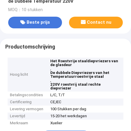
de Dubbele Temperatuur 220V
MOQ：10 stukken
Beste prijs
Contact nu
Productomschrijving
Het Roestvrije staaldiepvriezers van
de glasdeur
,
De dubbele Diepvriezers van het
Hoog licht
Temperatuurroestvrije staal
,
220V roestvrij staal rechte
diepvriezer
Betalingscondities
L/C, T/T
Certificering
CE,IEC
Levering vermogen
100 Stukken per dag
Levertijd
15-20 het werkdagen
Merknaam
Xuelier