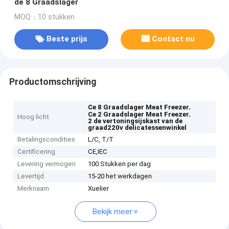
de 8 Graadslager
MOQ：10 stukken
Beste prijs
Contact nu
Productomschrijving
,
Ce 8 Graadslager Meat Freezer
,
Ce 2 Graadslager Meat Freezer
Hoog licht
2 de vertoningsijskast van de
graad220v delicatessenwinkel
Betalingscondities
L/C, T/T
Certificering
CE,IEC
Levering vermogen
100 Stukken per dag
Levertijd
15-20 het werkdagen
Merknaam
Xuelier
Bekijk meer