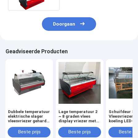
Doorgaan
Geadviseerde Producten
Dubbele temperatuur
Lage temperatuur 2
Schuifdeur Sl
elektrische slager
~ 8 graden vlees
Vleesvriezer D
vleesvriezer gehard
display vriezer met
koeling LED-di
glas
luchtkoeling
Beste prijs
Beste prijs
Beste pri