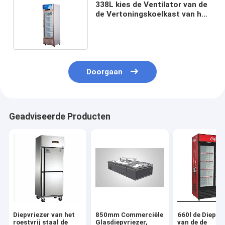
338L kies de Ventilator van de
de Vertoningskoelkast van het
Deurglas het Koelen uit
Doorgaan
Geadviseerde Producten
Diepvriezer van het
850mm Commerciële
660l de Diepvr
roestvrij staal de
Glasdiepvriezer,
van de de