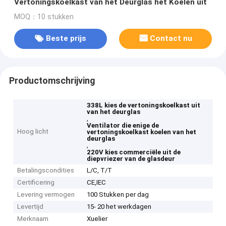
Vertoningskoelkast van het Deurglas het Koelen uit
MOQ：10 stukken
Beste prijs
Contact nu
Productomschrijving
338L kies de vertoningskoelkast uit
van het deurglas
,
Ventilator die enige de
Hoog licht
vertoningskoelkast koelen van het
deurglas
,
220V kies commerciële uit de
diepvriezer van de glasdeur
Betalingscondities
L/C, T/T
Certificering
CE,IEC
Levering vermogen
100 Stukken per dag
Levertijd
15- 20 het werkdagen
Merknaam
Xuelier